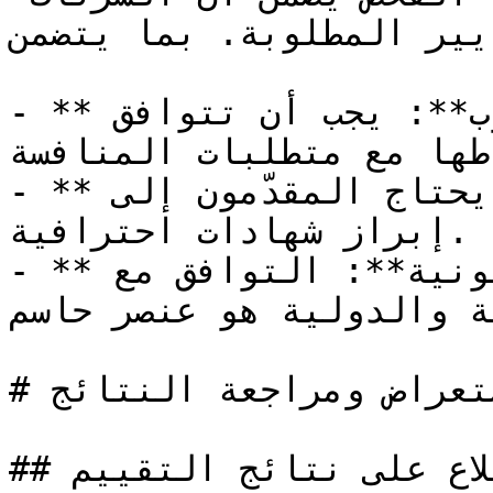
يير المطلوبة. بما يتضمن:
- **التوافق مع النشاط المطلوب**: يجب أن تتوافق 
طها مع متطلبات المنافسة.
- **التحقق من الشهادات**: قد يحتاج المقدّمون إلى 
إبراز شهادات احترافية.

- **الامتثال للمعايير القانونية**: التوافق مع 
ة والدولية هو عنصر حاسم.
# استعراض ومراجعة النتائج

## الاطلاع على نتائج التقييم
