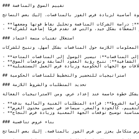
### تقييم السوق والمنافسة

وة أساسية لزيادة فرص الفوز بالمناقصات. إليك بعض النصائح:
- **جمع المعلومات**: دراسة الشركات المنافسة وتحليل نقاط قوتها وضعفها.

- **تحديد الفجوات**: البحث عن المجالات غير المغطاة بشكل جيد، والتي قد تقدم فرصًا إضافية للشركة.

### استغلال تقنيات منصة اعتماد

لمعلومات اللازمة حول المناقصات بشكل أسهل، وتتيح للشركات:
- **الوصول السريع إلى المناقصات**: تيسير الوصول إلى المناقصات المتاحة.

- **تعزيز الشفافية**: تتيح رؤية العقود السابقة وتوقعات السوق.

- **توسيع العلاقات**: تساهم المشاركة في تعزيز العلاقات مع الجهات الحكومية وزيادة فرص العمل المستقبلية.

## استراتيجيات للتحضير والتخطيط للمناقصات الحكومية

### تحديد المتطلبات والشروط اللازمة

يشكل خطوة حاسمة عند إعداد عرض. ومن الاستراتيجيات الفعالة:
- **مراجعة كراسة الشروط**: قراءة المتطلبات الفنية والمالية بدقة.

- **تحديد المعايير**: فهم معايير التقييم، كالجودة والسعر، سيساعد في تحسين محتوى العرض.

- **التواصل مع الجهة الحكومية**: يمكن للأسئلة المناسبة توضيح توقعات الجهة المعنية وزيادة فرص النجاح.

### بناء عروض تنافسية

رض متكامل يعزز من فرص الفوز بالمناقصة. إليك بعض النصائح: