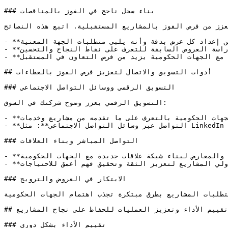
### بناء سجل ناجح في الفوز بالمناقصات

عزز من فرص الفوز بالمشاريع المستقبلية. اتبع هذه النصائح:
- **تقديم عروض موثوقة**: تأكد من إعداد كل عرض بدقة وأنه يلبي متطلبات الجهة المعنية.

- **تحليل الأداء السابق**: دراسة العروض السابقة للتعرف على نقاط النجاح والتحسين.

- **الحفاظ على علاقات طويلة الأمد**: بناء شبكة علاقات قوية مع الجهات الحكومية يزيد من فرص التعاون في المستقبل.

## أدوات التسويق والاتصال لتعزيز فرص الفوز بالعطاءات

### التسويق الرقمي ووسائل التواصل الاجتماعي

التسويق الرقمي يعزز وضوح شركتك في السوق:

- **إنشاء موقع إلكتروني احترافي**: يسمح للعملاء والجهات الحكومية بالتعرف على ما تقدمه من مشاريع وخدمات.

- **التواصل عبر وسائل التواصل الاجتماعي**: مثل LinkedIn وTwitter لتعزيز العلاقات المهنية، ومشاركة إنجازات الشركة.

### التواصل المباشر وبناء العلاقات

- **المشاركة في الفعاليات**: حضور المؤتمرات والمعارض لبناء شبكة علاقات جديدة مع الجهات الحكومية.

- **التواصل الشخصي**: الاجتماع مع مسؤولي المشاريع لتعزيز الثقة وتحقيق فهم أعمق للاحتياجات.

### الابتكار في العروض والترويج

متطلبات المشاريع بطرق مبتكرة تجذب اهتمام الجهات الحكومية.
## تقييم الأداء وتعزيز العمليات للحفاظ على نجاح المشاريع

### تقييم الأداء بشكل دوري
