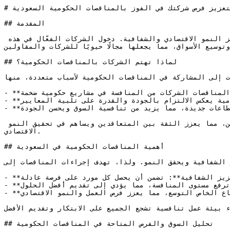
# استراتيجيات فعالة لتعزيز فرص شركتك في الفوز بالمناقصات الحكومية السعودية

## المقدمة

تُعتبر المناقصات الحكومية في السعودية واحدة من أهم المجالات التي تقدم فرصاً كبيرة للشركات، حيث تساهم في تعزيز النمو الاقتصادي والشفافية. دخول الشركات الفعّال في هذه 
توسيع الأسواق، مما يجعلها مجالًا حيويًا للشركات والمقاولين.
## لماذا تهتم الشركات بالمناقصات الحكومية؟

ت إلى المشاركة في المناقصات الحكومية لأسباب متعددة، منها:
- **فرص للفوز بعقود كبيرة**: تمكن المناقصات الشركات من المنافسة في مشاريع حكومية ضخمة.

- **تعزيز سمعة الشركة**: الفوز بمناقصة حكومية يعكس الالتزام بالجودة والقدرة على تلبية المعايير.

- **فتح مجالات جديدة**: تتيح المناقصات للشركات دخول قطاعات جديدة، مما يزيد من تنافسية السوق ويحسن الجودة.

تهدف الحكومة السعودية من خلال تنظيم المناقصات إلى تحقيق الشفافية والنزاهة، وتوفير فرص متساوية لكل المتقدمين، مما يعزز الثقة بين المتعاقدين ويساهم في تحقيق النمو 
الاقتصادي.

## أهمية المناقصات الحكومية في السعودية

 الشفافية ويحقق النمو. ولذا، تهدف إجراءات المناقصات إلى:
- **تعزيز الشفافية**: تضمن أن يحصل كل مورد على فرصة عادلة.

- **تحسين الجودة**: ترفع مستوى المنافسة، مما يؤدي إلى تقديم أفضل الحلول.

- **زيادة القيمة الاقتصادية**: تتيح للقطاع الخاص التوسع، مما يعزز فرص العمل والنمو الاقتصادي.

بيئة عمل تنافسية تشجع الجميع على الابتكار وتقديم الأفضل.
## تحليل السوق والفرص المتاحة في المناقصات الحكومية
