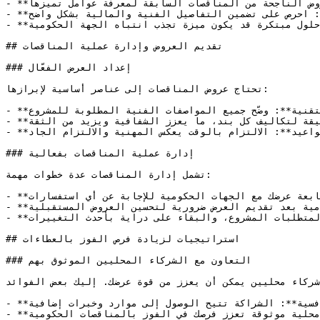
- **تحليل العروض السابقة**: دراسة العروض الناجحة من المناقصات السابقة لمعرفة عوامل تميزها.

- **تقديم تفاصيل دقيقة**: احرص على تضمين التفاصيل الفنية والمالية بشكل واضح.

- **الابتكار**: تقديم حلول مبتكرة قد يكون ميزة تجذب انتباه الجهة الحكومية.

## تقديم العروض وإدارة عملية المناقصات

### إعداد العرض الفعّال

تحتاج عروض المناقصات إلى عناصر أساسية لإبرازها:

- **التفاصيل التقنية**: وضّح جميع المواصفات الفنية المطلوبة للمشروع.

- **التسعير الشفاف**: قدم تفاصيل دقيقة لتكاليف كل بند، ما يعزز الشفافية ويزيد من الثقة.

- **الالتزام بالمواعيد**: الالتزام بالوقت يعكس المهنية والالتزام الجاد.

### إدارة عملية المناقصات بفعالية

تشمل إدارة المناقصات عدة خطوات مهمة:

- **التواصل المنتظم**: متابعة عرضك مع الجهات الحكومية للإجابة عن أي استفسارات.

- **الحصول على التغذية الراجعة**: تعتبر ملاحظات الجهة الحكومية بعد تقديم العرض ضرورية لتحسين العروض المستقبلية.

- **المراجعة الدورية**: تأكد من تحديث المستندات وفقًا لمتطلبات المشروع، والبقاء على دراية بأحدث التغييرات.

## استراتيجيات لزيادة فرص الفوز بالعطاءات

### التعاون مع الشركاء المحليين الموثوق بهم

شركاء محليين يمكن أن يعزز من قوة عرضك. إليك بعض الفوائد:
- **زيادة التنافسية**: الشراكة تتيح الوصول إلى موارد وخبرات إضافية.

- **بناء الثقة**: الشراكة مع جهات محلية موثوقة تعزز فرصك في الفوز بالمناقصات الحكومية.
