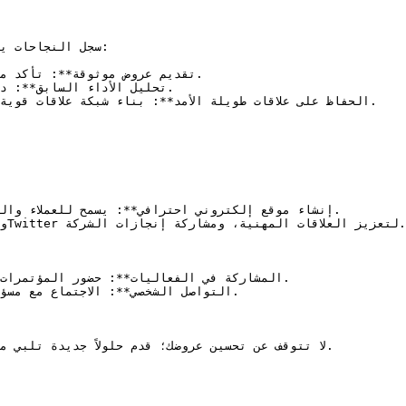
سجل النجاحات ي

لا تتوقف عن تحسين عروضك؛ قدم حلولاً جديدة تلبي 
