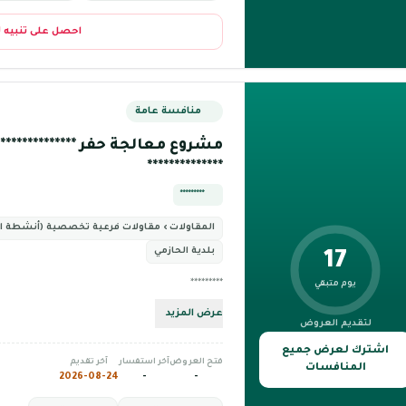
احصل على تنبيه 
منافسة عامة
مشروع معالجة حفر ************** ***
**************
*********
المقاولات › مقاولات فرعية تخصصية (أنشطة 
بلدية الحازمي
17
*********
يوم متبقي
عرض المزيد
لتقديم العروض
اشترك لعرض جميع
فتح العروض
آخر استفسار
آخر تقديم
المنافسات
2026-08-24
-
-