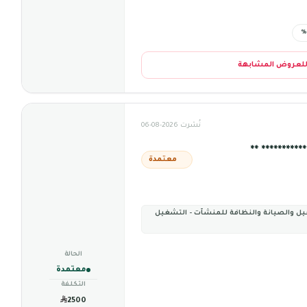
للعروض المشابهة
نُشرت 2026-08-06
******* **
معتمدة
يل والصيانة والنظافة للمنشآت - التشغيل
الحالة
معتمدة
التكلفة
2500