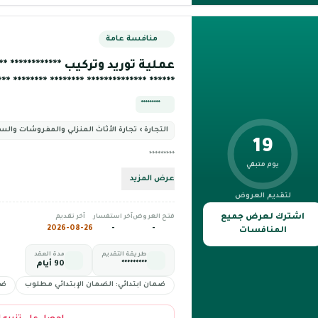
منافسة عامة
عملية توريد وتركيب ************ *****
********** ******** ******** **************
*********
التجارة › تجارة الأثاث المنزلي والمفروشات والس
19
*********
يوم متبقي
عرض المزيد
لتقديم العروض
اشترك لعرض جميع
فتح العروض
آخر استفسار
آخر تقديم
2026-08-26
-
-
المنافسات
طريقة التقديم
مدة العقد
*********
90 أيام
ضمان ابتدائي: الضمان الإبتدائي مطلوب
ضم