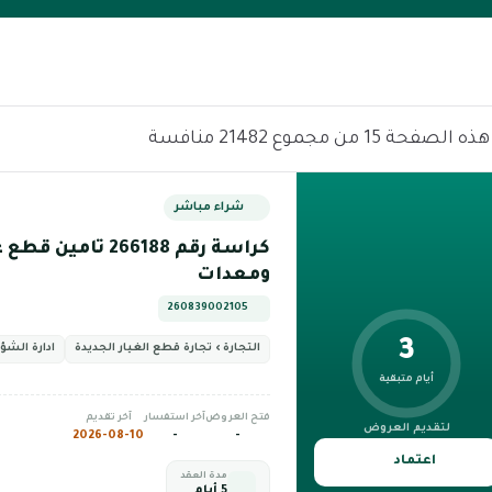
الصفحة 15 من مجموع 21482 منافسة
شراء مباشر
كراسة رقم 266188 تام
ومعدات
260839002105
3
التجارة › تجارة قطع الغيار الجديدة
ادارة الشؤ
أيام متبقية
فتح العروض
آخر استفسار
آخر تقديم
لتقديم العروض
2026-08-10
-
-
اعتماد
مدة العقد
5 أيام