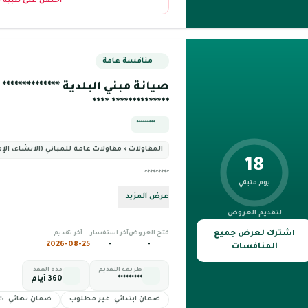
احصل على تنبيه 
منافسة عامة
صيانة مبني البلدية ************** ** 
************** ****
*********
المقاولات › مقاولات عامة للمباني (الانشاء، الإص
18
*********
يوم متبقي
عرض المزيد
لتقديم العروض
اشترك لعرض جميع
فتح العروض
آخر استفسار
آخر تقديم
2026-08-25
-
-
المنافسات
طريقة التقديم
مدة العقد
*********
360 أيام
ضمان ابتدائي: غير مطلوب
ضمان نهائي: 5%