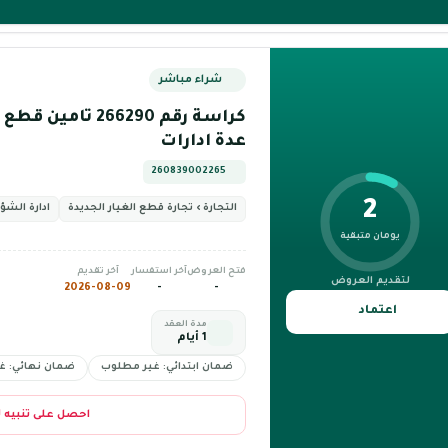
شراء مباشر
كراسة رقم 266290 ت
عدة ادارات
260839002265
2
التجارة › تجارة قطع الغيار الجديدة
ادارة الشؤ
يومان متبقية
فتح العروض
آخر استفسار
آخر تقديم
لتقديم العروض
2026-08-09
-
-
اعتماد
مدة العقد
1 أيام
ضمان ابتدائي: غير مطلوب
ضمان نهائي: غ
احصل على تنبيه 