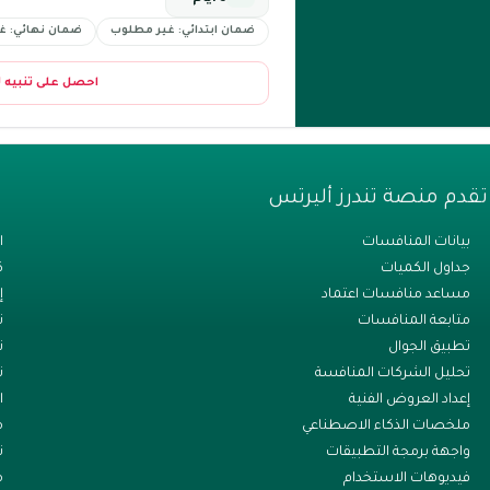
ضمان ابتدائي: غير مطلوب
ضمان نهائي: غ
احصل على تنبيه 
تقدم منصة تندرز أليرتس
بيانات المنافسات
ا
جداول الكميات
ك
مساعد منافسات اعتماد
إ
متابعة المنافسات
ت
تطبيق الجوال
ن
تحليل الشركات المنافسة
ت
إعداد العروض الفنية
ا
ملخصات الذكاء الاصطناعي
م
واجهة برمجة التطبيقات
ت
فيديوهات الاستخدام
م