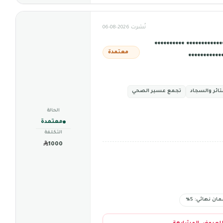
نُشرت 2026-08-06
********* **********
معتمدة
****** ****
تائر والسجاد
تجمع عسير الصحي
الحالة
معتمدة
التكلفة
1000
ان نهائي: 5%