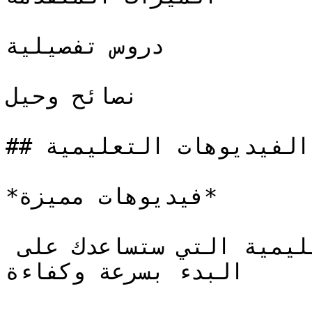
دروس تفصيلية

نصائح وحيل

## أبرز الفيديوهات التعليمية

*فيديوهات مميزة*

اكتشف أهم الفيديوهات التعليمية التي ستساعدك على 
البدء بسرعة وكفاءة
