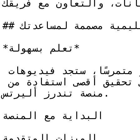
انات، والتعاون مع فريقك.
## فيديوهات تعليمية مصممة لمساعدتك

*تعلم بسهولة*

سواء كنت مستخدمًا جديدًا أو متمرسًا، ستجد فيديوهات 
تناسب احتياجاتك وتساعدك على تحقيق أقصى استفادة من 
منصة تندرز أليرتس.

البداية مع المنصة

الميزات المتقدمة
