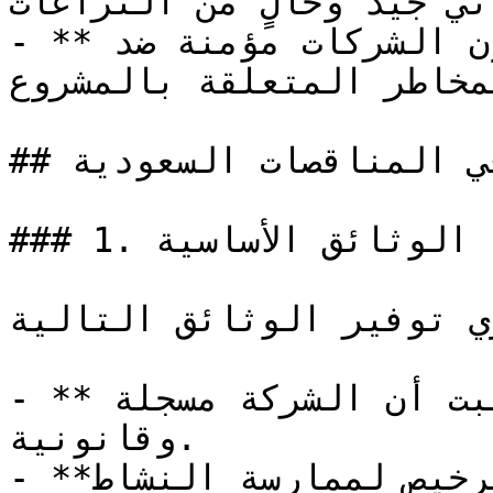
ني جيد وخالٍ من النزاعات.
- **التأمين**: يُفضل أن تكون الشركات مؤمنة ضد 
لمخاطر المتعلقة بالمشروع.
## الوثائق المطلوبة للمشاركة في المناقصات السعودية

### 1. الوثائق الأساسية

ي توفير الوثائق التالية:
- **السجل التجاري**: يثبت أن الشركة مسجلة 
وقانونية.

- **رخصة العمل**: تؤكد الترخيص لممارسة النشاط.
