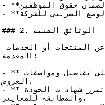
- **التأمينات الاجتماعية**: لضمان حقوق الموظفين.

- **الإقرار الضريبي**: يوضح الوضع الضريبي للشركة.

### 2. الوثائق الفنية

تشمل الوثائق الفنية تفاصيل عن المنتجات أو الخدمات 
المقدمة:

- **ملف العرض الفني**: يحتوي على تفاصيل ومواصفات 
العروض.

- **الشهادات الفنية**: تبرز شهادات الجودة 
والمطابقة للمعايير.
