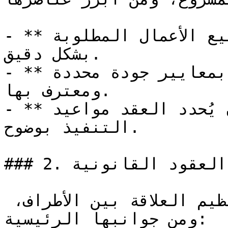
- **تحديد نطاق العمل**: توضيح جميع الأعمال المطلوبة 
بشكل دقيق.

- **الجودة والمعايير**: الالتزام بمعايير جودة محددة 
ومعترف بها.

- **الجدول الزمني**: يجب أن يُحدد العقد مواعيد 
التنفيذ بوضوح.

### 2. العقود القانونية

تهتم العقود القانونية بتنظيم العلاقة بين الأطراف، 
ومن جوانبها الرئيسية:
