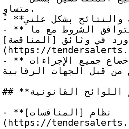
متساوٍ.

- **العلنية**: نشر الإعلانات والنتائج بشكل علني.

- **الالتزام بالعقد**: يجب أن تتوافق الشروط مع ما 
ورد في وثائق [المناقصة]
(https://tendersalerts.
- **الرقابة والمساءلة**: إخضاع جميع الإجراءات 
 من قبل الجهات الرقابية.
## **أهم اللوائح القانونية**

- **نظام [المنافسات]
https://tendersal) والمشتريات 