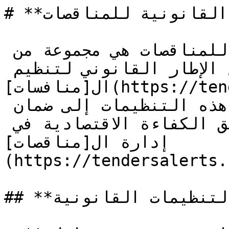
# **التنظيمات القانونية للمناقصات**

التنظيمات القانونية للمناقصات هي مجموعة من 
القوانين واللوائح التي تضع الإطار القانوني لتنظيم 
ال[منافسات](https://tendersalerts.com/tenders) 
والمشتريات الحكومية. تهدف هذه التنظيمات إلى ضمان 
النزاهة، الشفافية، وتحقيق الكفاءة الاقتصادية في 
إدارة ال[مناقصات]
(https://tendersalerts.
## **أهداف التنظيمات القانونية**
