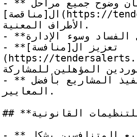
- **تعزيز الشفافية**: ضمان وضوح جميع مراحل 
ال[مناقصة](https://tendersalerts.com/instant) أمام 
الأطراف المعنية.

- **حماية المال العام**: تقليل الفساد وسوء الإدارة.

- **تعزيز ال[منافسة]
https://tende)**: فتح المجال 
وردين المؤهلين للمشاركة.
- **ضمان الجودة**: التأكد من تنفيذ المشاريع بأفضل 
المعايير.

## **المبادئ الأساسية للتنظيمات القانونية**

- **المساواة**: يجب معاملة جميع المتنافسين بشكل 