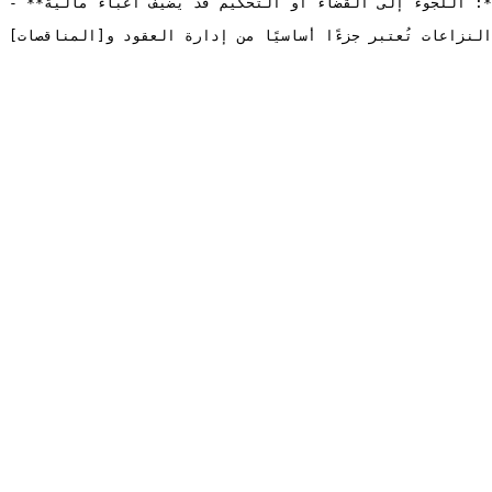
- **التكاليف القانونية**: اللجوء إلى القضاء أو التحكيم قد يضيف أعباء مالية.

 جزءًا أساسيًا من إدارة العقود و[المناقصات](https://tendersalerts.com/instant) لضمان استمرارية المشاريع وتحقيق العدالة بين الأطراف.