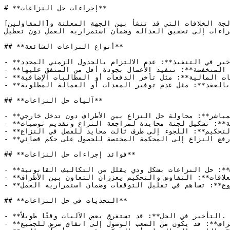
# **إجراءات حل النزاعات**

 الجهة المعلنة و[المقاولين](https://tendersalerts.com/c/activities-tenders/contracting) أو 
راءات إلى تحقيق العدالة وضمان استمرارية العمل دون تعطيل.
## **أنواع النزاعات الشائعة**

- **التأخير في التنفيذ**: عدم الالتزام بالجدول الزمني المحدد.

- **الجودة المنخفضة**: تنفيذ الأعمال بجودة أقل من المتفق عليها.

- **الخلافات المالية**: مثل تأخر الدفعات أو المطالبات الإضافية.

- **إخلال بالعقد**: مثل عدم توفير المعدات أو العمالة المطلوبة.

## **آليات حل النزاعات**

- **التفاوض المباشر**: محاولة حل النزاع بين الأطراف دون تدخل خارجي.

- **اللجان الفنية**: تشكيل لجنة محايدة لمراجعة النزاع وتقديم توصيات.

- **التحكيم**: اللجوء إلى طرف ثالث محايد للفصل في النزاع.

- **التقاضي**: رفع النزاع إلى المحكمة المختصة للحصول على حكم قضائي.

## **فوائد إجراءات حل النزاعات**

- **تقليل التكاليف**: حل النزاعات بشكل ودي يقلل من التكاليف القانونية.

- **الحفاظ على العلاقات**: التفاوض والتحكيم يعززان التعاون بين الأطراف.

- **استمرار المشروع**: تساهم في تقليل التوقفات وضمان استمرارية العمل.

## **التحديات في حل النزاعات**

- **التأخير في الحل**: قد تستغرق بعض الآليات وقتًا طويلاً.

- **عدم توافق الأطراف**: قد يكون من الصعب الوصول إلى اتفاق مرضٍ للجميع.
