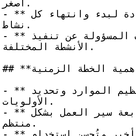
أصغر.

- **الجدول الزمني**: تواريخ محددة لبدء وانتهاء كل 
نشاط.

- **المسؤوليات**: تحديد الأطراف المسؤولة عن تنفيذ 
الأنشطة المختلفة.

## **أهمية الخطة الزمنية**

- **إدارة الوقت**: تُساعد في تنظيم الموارد وتحديد 
الأولويات.

- **مراقبة التقدم**: تُتيح متابعة سير العمل بشكل 
منتظم.

- **تحقيق الكفاءة**: تُقلل من التأخير وتُحسن استخدام 