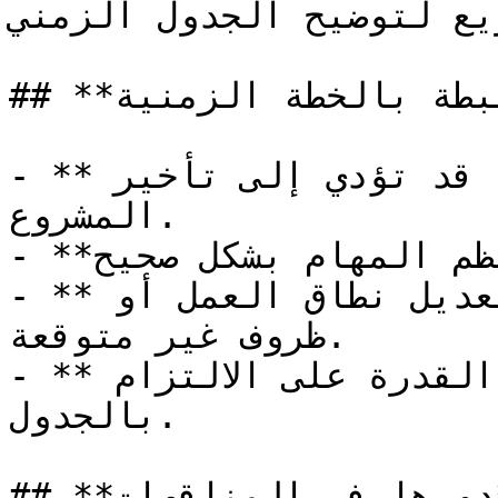
يع لتوضيح الجدول الزمني.
## **التحديات المرتبطة بالخطة الزمنية**

- **التقديرات غير الدقيقة**: قد تؤدي إلى تأخير 
المشروع.

- **تداخل الأنشطة**: إذا لم تُنظم المهام بشكل صحيح.

- **التغيرات المفاجئة**: مثل تعديل نطاق العمل أو 
ظروف غير متوقعة.

- **قلة الموارد**: قد تؤثر على القدرة على الالتزام 
بالجدول.

## **دورها في المناقصات**
