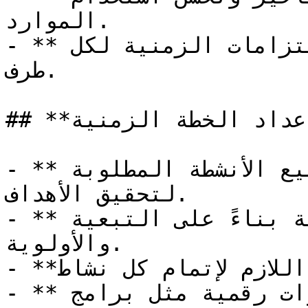
الموارد.

- **تقليل النزاعات**: تُوضح الالتزامات الزمنية لكل 
طرف.

## **كيفية إعداد الخطة الزمنية**

- **تحليل نطاق العمل**: تحديد جميع الأنشطة المطلوبة 
لتحقيق الأهداف.

- **تحديد التسلسل**: ترتيب الأنشطة بناءً على التبعية 
والأولوية.

- **تقدير الزمن**: حساب الوقت اللازم لإتمام كل نشاط.

- **توثيق الجدول**: استخدام أدوات رقمية مثل برامج 