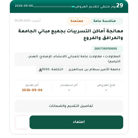
29
2026-09-06
يوم متبقي لتقديم العروض
منافسة عامة
معتمدة
نُشرت 2026-08-05
معالجة أماكن التسريبات بجميع مباني الجامعة
والمرافق والفروع
260739010690
المقاولات › مقاولات عامة للمباني (الانشاء، الإصلاح، الهدم،
الترميم)
جامعة الأمير سطام بن عبدالعزيز
التكلفة:
1000
فتح العروض
آخر استفسار
آخر تقديم
2026-09-06
-
-
تفاصيل التقديم والضمانات
اعتماد