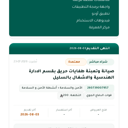
منافسات منصة فرصة
واجهة برمجة التطبيقات
تطبيق أودو
فيديوهات الاستخدام
مركز المعرفة
انتهى التقديم
2026-08-03
شراء مباشر
معتمدة
نُشرت 2026-07-23
صيانة وتعبئة طفايات حريق بقسم الادارة
الهندسية والاشغال بالسليل
260739007957
الأمن والسلامة › أنشطة الأمن و السلامة
قوات الدفاع الجوي
التكلفة:
200
فتح العروض
آخر استفسار
آخر تقديم
2026-08-03
-
-