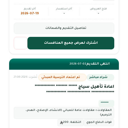
فتح العروض
آخر استفسار
آخر تقديم
2026-07-19
-
-
تفاصيل التقديم والضمانات
اشترك لعرض جميع المنافسات
انتهى التقديم
2026-07-02
شراء مباشر
تم اعتماد الترسية المبدئي
نُشرت 2026-06-21
اعادة تأهيل سياج ****** ******** **************
**************** **************** **************
*********
المقاولات › مقاولات عامة للمباني (الانشاء، الإصلاح، الهدم،
الترميم)
قوات الدفاع الجوي
التكلفة:
200