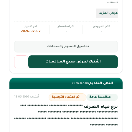
*********
عرض المزيد
فتح العروض
آخر استفسار
آخر تقديم
2026-07-02
-
-
تفاصيل التقديم والضمانات
اشترك لعرض جميع المنافسات
انتهى التقديم
2026-07-06
منافسة عامة
تم اعتماد الترسية
نُشرت 2026-06-18
نزح مياه الصرف ********** ************ ************** ****
************** *********** *********** ********* ******
******************************** *************** ************* ********
******** **********