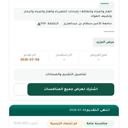
*********
الغاز والمياه والطاقة › إمدادات الكهرباء والغاز والمياه والبخار
وتكييف الهواء
جامعة الأمير سطام بن عبدالعزيز
التكلفة:
700
*********
عرض المزيد
فتح العروض
آخر استفسار
آخر تقديم
2026-07-06
-
-
تفاصيل التقديم والضمانات
اشترك لعرض جميع المنافسات
انتهى التقديم
2026-07-06
منافسة عامة
تم اعتماد الترسية
نُشرت 2026-06-18