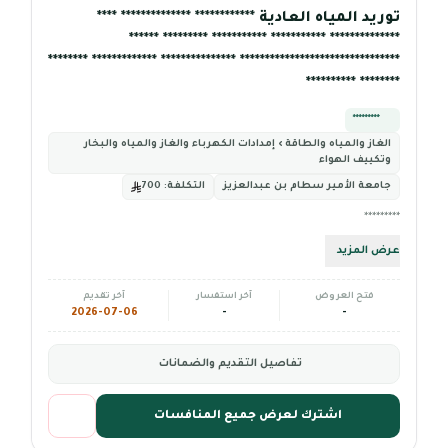
توريد المياه العادية ************ ************** ****
************** *********** *********** ********* ******
******************************** *************** ************* ********
******** **********
*********
الغاز والمياه والطاقة › إمدادات الكهرباء والغاز والمياه والبخار
وتكييف الهواء
جامعة الأمير سطام بن عبدالعزيز
التكلفة:
700
*********
عرض المزيد
فتح العروض
آخر استفسار
آخر تقديم
2026-07-06
-
-
تفاصيل التقديم والضمانات
اشترك لعرض جميع المنافسات