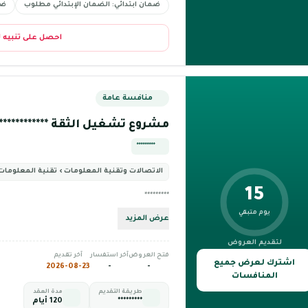
ضمان ابتدائي: الضمان الإبتدائي مطلوب
ضم
احصل على تنبيه 
منافسة عامة
مشروع تشغيل الثقة *************
*********
الاتصالات وتقنية المعلومات › تقنية المعلومات
15
*********
يوم متبقي
عرض المزيد
لتقديم العروض
فتح العروض
آخر استفسار
آخر تقديم
اشترك لعرض جميع
2026-08-23
-
-
المنافسات
طريقة التقديم
مدة العقد
*********
120 أيام