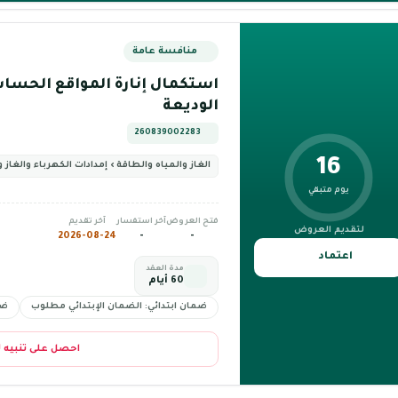
منافسة عامة
استكمال إنارة المواقع الحس
الوديعة
260839002283
16
الغاز والمياه والطاقة › إمدادات الكهرباء والغاز 
يوم متبقي
فتح العروض
آخر استفسار
آخر تقديم
لتقديم العروض
2026-08-24
-
-
اعتماد
مدة العقد
60 أيام
ضمان ابتدائي: الضمان الإبتدائي مطلوب
ضم
احصل على تنبيه 