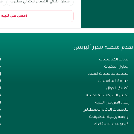
ضمان ابتدائي: الضمان الإبتدائي مطلوب
ضم
احصل على تنبيه 
تقدم منصة تندرز أليرتس
بيانات المنافسات
ا
جداول الكميات
ك
مساعد منافسات اعتماد
إ
متابعة المنافسات
ت
تطبيق الجوال
ن
تحليل الشركات المنافسة
ت
إعداد العروض الفنية
ا
ملخصات الذكاء الاصطناعي
م
واجهة برمجة التطبيقات
ت
فيديوهات الاستخدام
م