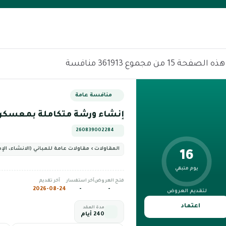
لصفحة 15 من مجموع 361913 منافسة
منافسة عامة
إنشاء ورشة متكاملة بمعسكر 
260839002284
المقاولات › مقاولات عامة للمباني (الانشاء، الإص
16
يوم متبقي
فتح العروض
آخر استفسار
آخر تقديم
2026-08-24
-
-
لتقديم العروض
اعتماد
مدة العقد
240 أيام