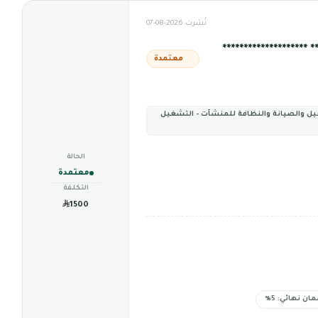
نُشرت 2026-08-07
********************
معتمدة
يل والصيانة والنظافة للمنشآت - التشغيل
الحالة
معتمدة
التكلفة
1500
ان نهائي: 5%