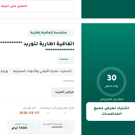
احصل على تنبيه 
منافسة إتفاقية إطارية
اتفاقية اطارية لتوريد ************** 
****************
*********
التجارة › تجارة الأواني والأدوات المنزلية
وزارة 
30
*********
يوم متبقي
عرض المزيد
لتقديم العروض
اشترك لعرض جميع
فتح العروض
آخر استفسار
آخر تقديم
2026-09-07
-
-
المنافسات
طريقة التقديم
مدة العقد
*********
1080 أيام