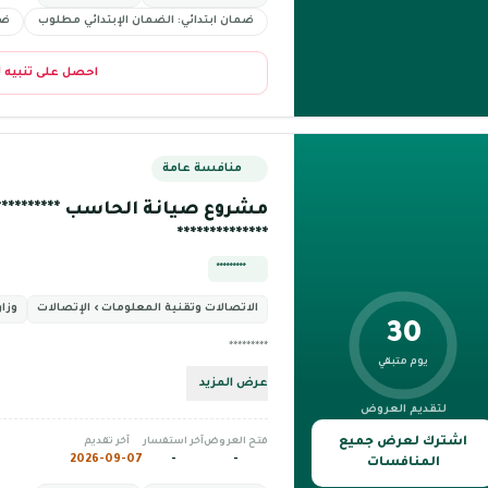
ضمان ابتدائي: الضمان الإبتدائي مطلوب
ضم
احصل على تنبيه 
منافسة عامة
مشروع صيانة الحاسب ********** ***
**************
*********
الاتصالات وتقنية المعلومات › الإتصالات
وزار
30
*********
يوم متبقي
عرض المزيد
لتقديم العروض
اشترك لعرض جميع
فتح العروض
آخر استفسار
آخر تقديم
2026-09-07
-
-
المنافسات