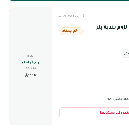
نُشرت 2024-07-04
زوم بلدية بئر
تم الإلغاء
كر
الحالة
تم الإلغاء
التكلفة
1500
ان نهائي: 5%
للعروض المشابهة