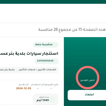
الصفحة 15 من مجموع 28 منافسة
منافسة عامة
استئجار سيارات بلدية بئر عسك
241139010649
الخدمات الأخرى › خدمات التأجير
بلدية بئر عس
انتهى التقديم
فتح العروض
آخر استفسار
آخر تقديم
2024-12-05
-
-
اعتماد
مدة العقد
1080 أيام