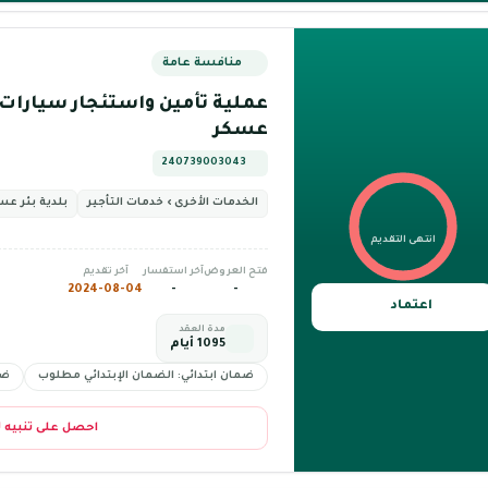
منافسة عامة
عملية تأمين واستئجار سيارات ل
عسكر
240739003043
الخدمات الأخرى › خدمات التأجير
بلدية بئر عس
انتهى التقديم
فتح العروض
آخر استفسار
آخر تقديم
2024-08-04
-
-
اعتماد
مدة العقد
1095 أيام
ضمان ابتدائي: الضمان الإبتدائي مطلوب
ضم
احصل على تنبيه 