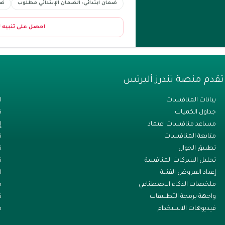
ضمان ابتدائي: الضمان الإبتدائي مطلوب
ضم
احصل على تنبيه 
تقدم منصة تندرز أليرتس
بيانات المنافسات
ا
جداول الكميات
ك
مساعد منافسات اعتماد
إ
متابعة المنافسات
ت
تطبيق الجوال
ن
تحليل الشركات المنافسة
ت
إعداد العروض الفنية
ا
ملخصات الذكاء الاصطناعي
م
واجهة برمجة التطبيقات
ت
فيديوهات الاستخدام
م