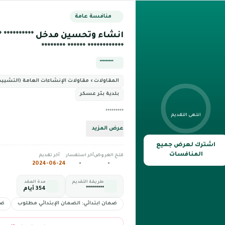
منافسة عامة
انشاء وتحسين مدخل ********** ***
************ ****** ********
*********
المقاولات › مقاولات الإنشاءات العامة (التشييد 
بلدية بئر عسكر
*********
انتهى التقديم
عرض المزيد
اشترك لعرض جميع
المنافسات
فتح العروض
آخر استفسار
آخر تقديم
2024-06-24
-
-
طريقة التقديم
مدة العقد
*********
354 أيام
ضمان ابتدائي: الضمان الإبتدائي مطلوب
ضم