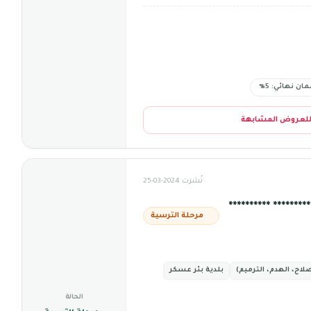
ان نهائي: 5%
للعروض المشابهة
نُشرت 2024-03-25
***** **********
مرحلة الترسية
لاح، الهدم، الترميم)
بلدية بئر عسكر
الحالة