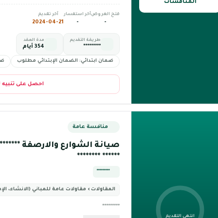
المنافسات
فتح العروض
آخر استفسار
آخر تقديم
2024-04-21
-
-
طريقة التقديم
مدة العقد
*********
354 أيام
ضمان ابتدائي: الضمان الإبتدائي مطلوب
ضم
احصل على تنبيه 
منافسة عامة
صيانة الشوارع والارصفة ***********
****** ********
*********
المقاولات › مقاولات عامة للمباني (الانشاء، الإص
*********
انتهى التقديم