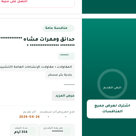
احصل على تنبيه 
منافسة عامة
حدائق وممرات مشاه ************ **
******** **************** *
*********
المقاولات › مقاولات الإنشاءات العامة (التشييد 
بلدية بئر عسكر
*********
انتهى التقديم
عرض المزيد
اشترك لعرض جميع
المنافسات
فتح العروض
آخر استفسار
آخر تقديم
2024-04-24
-
-
طريقة التقديم
مدة العقد
*********
354 أيام