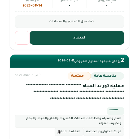
فتح العروض
آخر استفسار
آخر تقديم
2026-08-14
-
-
تفاصيل التقديم والضمانات
اعتماد
2
2026-08-11
يومان متبقية لتقديم العروض
منافسة عامة
معتمدة
نُشرت 2026-07-08
عملية توريد المياه ********** ********** **************
************ **************** ************ ****************
************** **************** ****************
*********
الغاز والمياه والطاقة › إمدادات الكهرباء والغاز والمياه والبخار
وتكييف الهواء
قوات الطوارىء الخاصة
التكلفة:
800