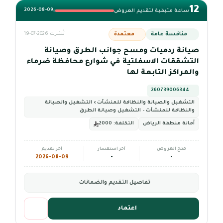
12
2026-08-09
ساعة متبقية لتقديم العروض
منافسة عامة
معتمدة
نُشرت 2026-07-19
صيانة ردميات ومسح جوانب الطرق وصيانة
التشققات الاسفلتية في شوارع محافظة ضرماء
والمراكز التابعة لها
260739006344
التشغيل والصيانة والنظافة للمنشآت › التشغيل والصيانة
والنظافة للمنشآت - التشغيل وصيانة الطرق
أمانة منطقة الرياض
التكلفة:
2000
فتح العروض
آخر استفسار
آخر تقديم
2026-08-09
-
-
تفاصيل التقديم والضمانات
اعتماد