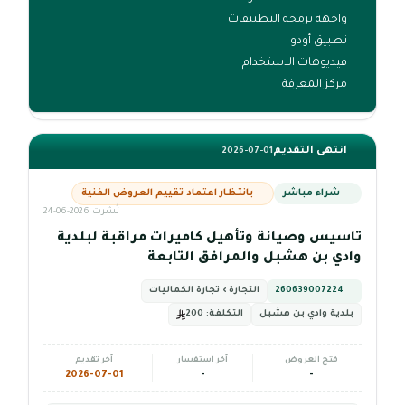
واجهة برمجة التطبيقات
تطبيق أودو
فيديوهات الاستخدام
مركز المعرفة
انتهى التقديم
2026-07-01
شراء مباشر
بانتظار اعتماد تقييم العروض الفنية
نُشرت 2026-06-24
تاسيس وصيانة وتأهيل كاميرات مراقبة لبلدية
وادي بن هشبل والمرافق التابعة
260639007224
التجارة › تجارة الكماليات
بلدية وادي بن هشبل
التكلفة:
200
فتح العروض
آخر استفسار
آخر تقديم
2026-07-01
-
-