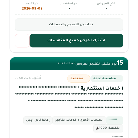
فتح العروض
آخر استفسار
آخر تقديم
2026-09-09
-
-
تفاصيل التقديم والضمانات
اشترك لعرض جميع المنافسات
15
2026-08-25
يوم متبقي لتقديم العروض
منافسة عامة
معتمدة
نُشرت 2026-08-09
( خدمات استثمارية * ************ ************ ************
************ ********** ********** ********** ************ ************
****** ************ ********** ****** ************ ********** *
************ ************ ******
*********
الخدمات الأخرى › خدمات التأجير
إعانة نادي الإبل
التكلفة:
1000