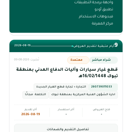
واجهة برمجة التطبيقات
تطبيق أودو
فيديوهات الاستخدام
مركز المعرفة
9
2026-08-19
أيام متبقية لتقديم العروض
شراء مباشر
معتمدة
نُشرت 2026-08-09
قطع غيار سيارات وآليات الدفاع المدني بمنطقة
تبوك 16/02/1448هـ
260739011033
التجارة › تجارة قطع الغيار الجديدة
ادارة الشؤون الفنية المركزية بمنطقة تبوك
التكلفة:
مجانًا
فتح العروض
آخر استفسار
آخر تقديم
2026-08-19
-
-
تفاصيل التقديم والضمانات