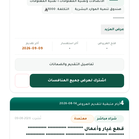
*********
الاتصالات وتقنية المعلومات › تقنية المعلومات
صندوق تنمية الموارد البشرية
التكلفة:
1000
*********
عرض المزيد
فتح العروض
آخر استفسار
آخر تقديم
2026-09-09
-
-
تفاصيل التقديم والضمانات
اشترك لعرض جميع المنافسات
4
2026-08-14
أيام متبقية لتقديم العروض
شراء مباشر
معتمدة
نُشرت 2026-08-09
قطع غيار وأعمال ********** ************ ************
********** ************** ************ ************ ************