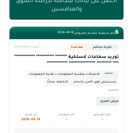
احصل على بيانات متكاملة لدراسة السوق
والمنافسين
6
2026-08-16
أيام متبقية لتقديم العروض
شراء مباشر
معتمدة
نُشرت 2026-08-09
توريد سماعات لاسلكية ******** ************ **************
**** ********** ****************** **************
*********
الاتصالات وتقنية المعلومات › تقنية المعلومات
مستشفى قوى الأمن بالدمام
التكلفة:
مجانًا
*********
عرض المزيد
فتح العروض
آخر استفسار
آخر تقديم
2026-08-16
-
-