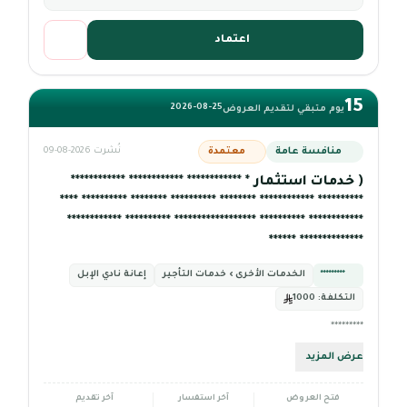
اعتماد
15
2026-08-25
يوم متبقي لتقديم العروض
منافسة عامة
معتمدة
نُشرت 2026-08-09
( خدمات استثمار * ************ ************ ************
********** ************ ******** ********** ******** ********** ****
************ ********** ****************** ********** ************
************** ******
*********
الخدمات الأخرى › خدمات التأجير
إعانة نادي الإبل
التكلفة:
1000
*********
عرض المزيد
فتح العروض
آخر استفسار
آخر تقديم