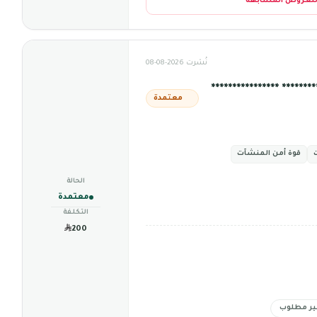
للعروض المشابهة
نُشرت 2026-08-08
***** ****************
معتمدة
قوة أمن المنشآت
الحالة
معتمدة
التكلفة
200
ير مطلوب