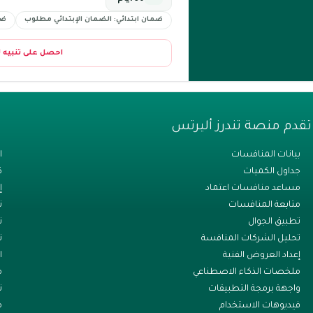
ضمان ابتدائي: الضمان الإبتدائي مطلوب
ضم
احصل على تنبيه 
تقدم منصة تندرز أليرتس
بيانات المنافسات
ا
جداول الكميات
ك
مساعد منافسات اعتماد
إ
متابعة المنافسات
ت
تطبيق الجوال
ن
تحليل الشركات المنافسة
ت
إعداد العروض الفنية
ا
ملخصات الذكاء الاصطناعي
م
واجهة برمجة التطبيقات
ت
فيديوهات الاستخدام
م