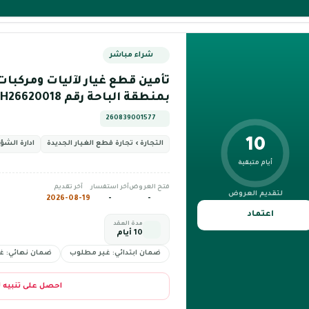
شراء مباشر
تأمين قطع غيار لآليات ومركبات 
بمنطقة الباحة رقم BH26620018
260839001577
10
التجارة › تجارة قطع الغيار الجديدة
ادارة الشؤ
أيام متبقية
فتح العروض
آخر استفسار
آخر تقديم
لتقديم العروض
2026-08-19
-
-
اعتماد
مدة العقد
10 أيام
ضمان ابتدائي: غير مطلوب
ضمان نهائي: غ
احصل على تنبيه 