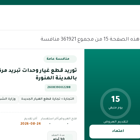
لصفحة 15 من مجموع 361921 منافسة
منافسة عامة
توريد قطع غيار وحدات تبريد مرك
بالمدينة المنورة
260839002288
15
التجارة › تجارة قطع الغيار الجديدة
وزارة الشـ
يوم متبقي
فتح العروض
آخر استفسار
آخر تقديم
لتقديم العروض
2026-08-24
-
-
اعتماد
مدة العقد
30 أيام