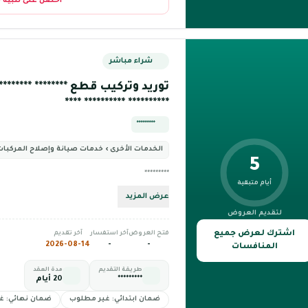
احصل على تنبيه 
شراء مباشر
توريد وتركيب قطع ******** ***********
********** ********** ****
*********
الخدمات الأخرى › خدمات صيانة وإصلاح المركبات
5
*********
أيام متبقية
عرض المزيد
لتقديم العروض
اشترك لعرض جميع
فتح العروض
آخر استفسار
آخر تقديم
2026-08-14
-
-
المنافسات
طريقة التقديم
مدة العقد
*********
20 أيام
ضمان ابتدائي: غير مطلوب
ضمان نهائي: غ