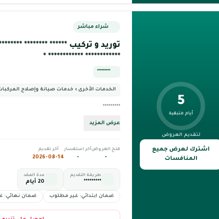
شراء مباشر
توريد و تركيب ****** ******** *********
************ ************ *
*********
الخدمات الأخرى › خدمات صيانة وإصلاح المركبات
5
*********
أيام متبقية
عرض المزيد
لتقديم العروض
اشترك لعرض جميع
فتح العروض
آخر استفسار
آخر تقديم
2026-08-14
-
-
المنافسات
طريقة التقديم
مدة العقد
*********
20 أيام
ضمان ابتدائي: غير مطلوب
ضمان نهائي: غ