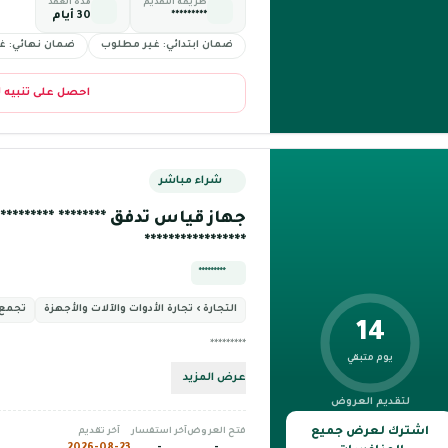
طريقة التقديم
مدة العقد
*********
30 أيام
ضمان ابتدائي: غير مطلوب
ضمان نهائي: غ
احصل على تنبيه 
شراء مباشر
جهاز قياس تدفق ******** ************
*****************
*********
التجارة › تجارة الأدوات والآلات والأجهزة
تجمع 
14
*********
يوم متبقي
عرض المزيد
لتقديم العروض
اشترك لعرض جميع
فتح العروض
آخر استفسار
آخر تقديم