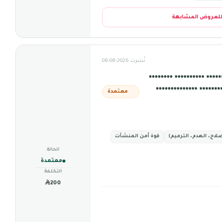
للعروض المشابهة
نُشرت 2026-08-08
*** ********** ********
********** ********** 
معتمدة
لاح، الهدم، الترميم)
قوة أمن المنشآت
الحالة
معتمدة
التكلفة
200