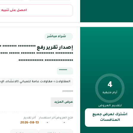
احصل على تنبيه 
شراء مباشر
إصدار تقرير رفع ********** ******** ***
******** ****** ************ **************
**************** **************
*********
المقاولات › مقاولات عامة للمباني (الانشاء، الإص
4
*********
أيام متبقية
عرض المزيد
لتقديم العروض
اشترك لعرض جميع
فتح العروض
آخر استفسار
آخر تقديم
المنافسات
2026-08-13
-
-