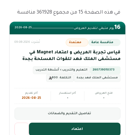
في هذه الصفحة 15 من مجموع 361928 منافسة
16
2026-08-25
يوم متبقي لتقديم العروض
منافسة عامة
معتمدة
نُشرت 2026-08-09
قياس تجربة المريض و اعتماد Magnet في
مستشفى الملك فهد للقوات المسلحة بجدة
260739010373
التعليم والتدريب › أنشطة التدريب
مستشفى الملك فهد بجدة
التكلفة:
800
فتح العروض
آخر استفسار
آخر تقديم
2026-08-25
-
-
تفاصيل التقديم والضمانات
اعتماد