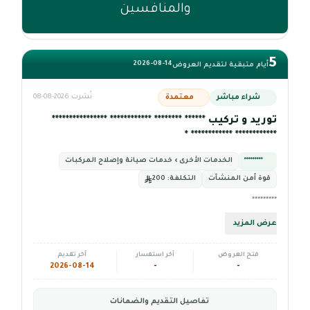
والمنافسين
5
2026-08-14
أيام متبقية لتقديم العروض
شراء مباشر
معتمدة
نُشرت 2026-08-08
توريد و تركيب ****** ******** ************ ****************
************ ************ *
*********
الخدمات الأخرى › خدمات صيانة وإصلاح المركبات
قوة أمن المنشآت
التكلفة:
200
*********
عرض المزيد
فتح العروض
آخر استفسار
آخر تقديم
2026-08-14
-
-
تفاصيل التقديم والضمانات