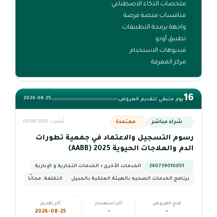
ملخصات الذكاء الاصطناعي
منافسات منصة فرصة
واجهة برمجة التطبيقات
تطبيق أودو
فيديوهات الاستخدام
مركز المعرفة
16
2026-08-25
يوم متبقي لتقديم العروض
شراء مباشر
معتمدة
نُشرت 2026-08-09
رسوم التسجيل والاعتماد في جمعية تطورات
الدم والعلاجات الحيوية 2025 (AABB)
260739010051
الخدمات الأخرى › الخدمات التجارية و الإدارية
برنامج الخدمات الصحيه بالهيئة الملكية بالجبيل
التكلفة:
مجانًا
فتح العروض
آخر استفسار
آخر تقديم
2026-08-25
-
-