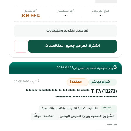
فتح العروض
آخر استفسار
آخر تقديم
2026-08-12
-
-
تفاصيل التقديم والضمانات
اشترك لعرض جميع المنافسات
3
2026-08-12
أيام متبقية لتقديم العروض
شراء مباشر
معتمدة
نُشرت 2026-08-09
T. FA (12272) ****** ** ***** *** ** ************* ********
********* ********** **** ***** ***********
*********
التجارة › تجارة الأدوات والآلات والأجهزة
الشؤون الصحیة بوزارة الحرس الوطني
التكلفة:
مجانًا
*********