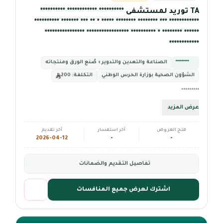
TA توريد لمستشفى ********** ************ **********
************ *** ******** ******** ***** * ** *** ******* **********
****** ******** * ********** ***************** ****************
************
*********
الصناعة والتعدين والتدوير › صُنع الورق ومنتجاته
الشؤون الصحیة بوزارة الحرس الوطني
التكلفة:
200
*********
عرض المزيد
فتح العروض
آخر استفسار
آخر تقديم
2026-04-12
-
-
تفاصيل التقديم والضمانات
اشترك لعرض جميع المنافسات