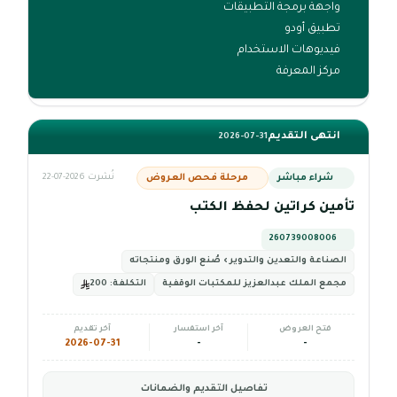
واجهة برمجة التطبيقات
تطبيق أودو
فيديوهات الاستخدام
مركز المعرفة
انتهى التقديم
2026-07-31
شراء مباشر
مرحلة فحص العروض
نُشرت 2026-07-22
تأمين كراتين لحفظ الكتب
260739008006
الصناعة والتعدين والتدوير › صُنع الورق ومنتجاته
مجمع الملك عبدالعزيز للمكتبات الوقفية
التكلفة:
200
فتح العروض
آخر استفسار
آخر تقديم
2026-07-31
-
-
تفاصيل التقديم والضمانات