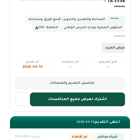
TA 3558 - ********** ****** ******* *** ***** **** ********* ****
*******
*********
الصناعة والتعدين والتدوير › صُنع الورق ومنتجاته
الشؤون الصحیة بوزارة الحرس الوطني
التكلفة:
200
*********
عرض المزيد
فتح العروض
آخر استفسار
آخر تقديم
2026-04-12
-
-
تفاصيل التقديم والضمانات
اشترك لعرض جميع المنافسات
انتهى التقديم
2026-04-12
شراء مباشر
تم الإلغاء
نُشرت 2026-04-07