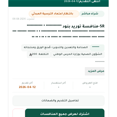
انتهى التقديم
2026-04-12
شراء مباشر
بانتظار اعتماد الترسية المبدئي
نُشرت 2026-04-06
SR-منافسة توريد بنود ************ * ************
************ ************ ********** ************ * * ****** ******* ***
***** **** ********* **** ******* ** ***** ** * ** * ** **
*********
الصناعة والتعدين والتدوير › صُنع الورق ومنتجاته
الشؤون الصحیة بوزارة الحرس الوطني
التكلفة:
200
*********
عرض المزيد
فتح العروض
آخر استفسار
آخر تقديم
2026-04-12
-
-
تفاصيل التقديم والضمانات
اشترك لعرض جميع المنافسات