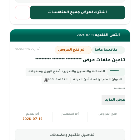
اشترك لعرض جميع المنافسات
انتهى التقديم
2026-07-19
منافسة عامة
تم فتح العروض
نُشرت 2026-07-02
تـامين ملفات عرض ********** ******** **********
*********
الصناعة والتعدين والتدوير › صُنع الورق ومنتجاته
الديوان العام لرئاسة أمن الدولة
التكلفة:
500
*********
عرض المزيد
فتح العروض
آخر استفسار
آخر تقديم
2026-07-19
-
-
تفاصيل التقديم والضمانات