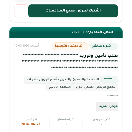
اشترك لعرض جميع المنافسات
انتهى التقديم
2026-06-22
شراء مباشر
تم اعتماد الترسية
نُشرت 2026-06-16
طلب تأمين وتوريد ************ ********** **************
************** ********** ************ ************** ************
************** ****** ************ ** ********
*********
الصناعة والتعدين والتدوير › صُنع الورق ومنتجاته
تجمع الرياض الصحي الأول
التكلفة:
200
*********
عرض المزيد
فتح العروض
آخر استفسار
آخر تقديم
2026-06-22
-
-