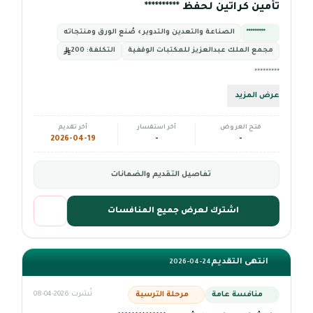
تأمين كراتين لحفظ **********
*********
الصناعة والتعدين والتدوير › صُنع الورق ومنتجاته
مجمع الملك عبدالعزيز للمكتبات الوقفية
التكلفة:
200
*********
عرض المزيد
فتح العروض
آخر استفسار
آخر تقديم
2026-04-19
-
-
تفاصيل التقديم والضمانات
اشترك لعرض جميع المنافسات
انتهى التقديم
2026-04-24
منافسة عامة
مرحلة الترسية
نُشرت 2026-04-08