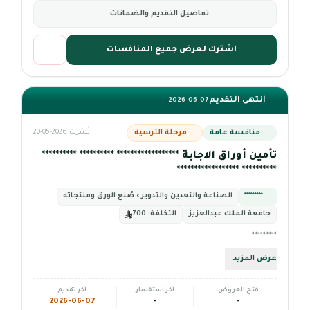
تفاصيل التقديم والضمانات
اشترك لعرض جميع المنافسات
انتهى التقديم
2026-06-07
منافسة عامة
مرحلة الترسية
نُشرت 2026-05-20
تأمين أوراق الاجابة ****************** ********** **********
********** ******************
*********
الصناعة والتعدين والتدوير › صُنع الورق ومنتجاته
جامعة الملك عبدالعزيز
التكلفة:
700
*********
عرض المزيد
فتح العروض
آخر استفسار
آخر تقديم
2026-06-07
-
-