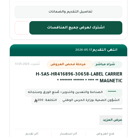
تفاصيل التقديم والضمانات
اشترك لعرض جميع المنافسات
انتهى التقديم
2026-05-17
شراء مباشر
مرحلة فحص العروض
نُشرت 2026-05-13
H-SAS-HR416896-30658-LABEL CARRIER
MAGNETIC ** **** * ******* ******** *
*********
الصناعة والتعدين والتدوير › صُنع الورق ومنتجاته
الشؤون الصحیة بوزارة الحرس الوطني
التكلفة:
200
*********
عرض المزيد
فتح العروض
آخر استفسار
آخر تقديم