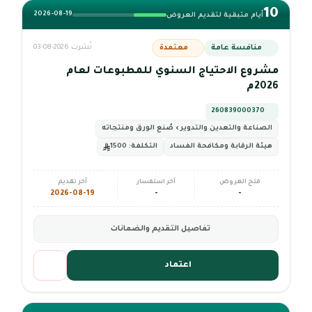
10
2026-08-19
أيام متبقية لتقديم العروض
منافسة عامة
معتمدة
نُشرت 2026-08-03
مشروع الاحتياج السنوي للمطبوعات لعام
2026م
260839000370
الصناعة والتعدين والتدوير › صُنع الورق ومنتجاته
هيئة الرقابة ومكافحة الفساد
التكلفة:
1500
فتح العروض
آخر استفسار
آخر تقديم
2026-08-19
-
-
تفاصيل التقديم والضمانات
اعتماد