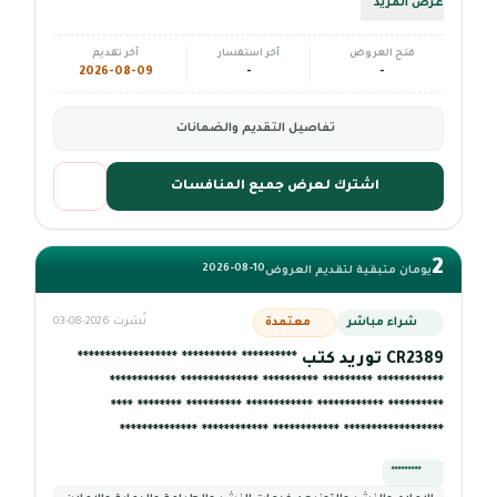
عرض المزيد
فتح العروض
آخر استفسار
آخر تقديم
2026-08-09
-
-
تفاصيل التقديم والضمانات
اشترك لعرض جميع المنافسات
2
2026-08-10
يومان متبقية لتقديم العروض
شراء مباشر
معتمدة
نُشرت 2026-08-03
CR2389 توريد كتب ********** ********** ******************
************ ********* ********** ************** ************
********** ************ ************ ********** ******** ****
****************** ************ ************ **************
*********