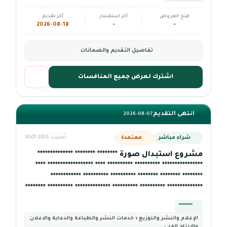
فتح العروض
آخر استفسار
آخر تقديم
2026-08-18
-
-
تفاصيل التقديم والضمانات
اشترك لعرض جميع المنافسات
انتهى التقديم
2026-08-07
شراء مباشر
معتمدة
نُشرت 2026-07-30
مشروع استبدال صورة ******** ******** **************
**************** ********** ********** **** ****************** ****
******** ******** ******** ********** ********** ************
************** ********** ********** ************** ********** ********
*********
الإعلام والنشر والتوزيع › خدمات النشر والطباعة والدعاية والاعلان
والإنتاج الفني