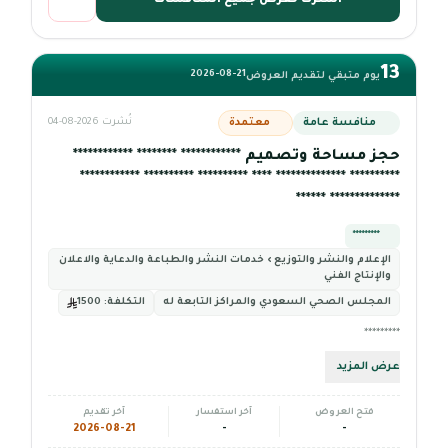
اشترك لعرض جميع المنافسات
13
2026-08-21
يوم متبقي لتقديم العروض
منافسة عامة
معتمدة
نُشرت 2026-08-04
حجز مساحة وتصميم ************ ******** ************
********** ************** **** ********** ********** ************
************** ******
*********
الإعلام والنشر والتوزيع › خدمات النشر والطباعة والدعاية والاعلان
والإنتاج الفني
المجلس الصحي السعودي والمراكز التابعة له
التكلفة:
1500
*********
عرض المزيد
فتح العروض
آخر استفسار
آخر تقديم
2026-08-21
-
-