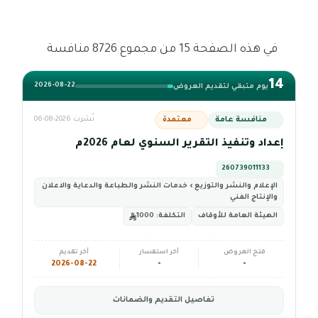
في هذه الصفحة 15 من مجموع 8726 منافسة
14
2026-08-22
يوم متبقي لتقديم العروض
منافسة عامة
معتمدة
نُشرت 2026-08-06
إعداد وتنفيذ التقرير السنوي لعام 2026م
260739011133
الإعلام والنشر والتوزيع › خدمات النشر والطباعة والدعاية والاعلان
والإنتاج الفني
الهيئة العامة للأوقاف
التكلفة:
1000
فتح العروض
آخر استفسار
آخر تقديم
2026-08-22
-
-
تفاصيل التقديم والضمانات